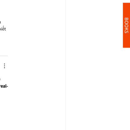
BOOKS
 
iết 
 
eal-