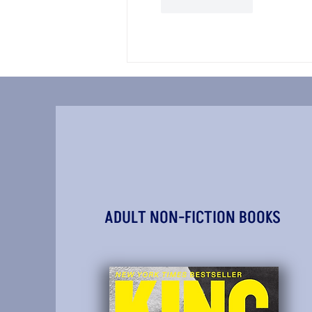
Like
Reply
ADULT NON-FICTION BOOKS