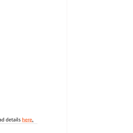
ad details 
here
.