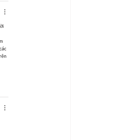
ời 
m 
các 
rên 