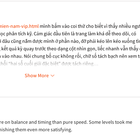
-mien-nam-vip.html
 mình bấm vào coi thử cho biết vì thấy nhiều ngư
c phân tích kỹ. Cảm giác đầu tiên là trang làm khá dễ theo dõi, có 
ới đâu cũng nắm được mình ở phần nào, đỡ phải kéo lên kéo xuống tì
g kết quả kỳ quay trước theo dạng cột nhìn gọn, liếc nhanh vẫn thấy 
h vào nhau. Nói chung bố cục không rối, chữ số tách bạch nên xem t
khối “hai số cuối giải đặc biệt” được tách riêng…
Show More
re on balance and timing than pure speed. Some levels took me 
nishing them even more satisfying.