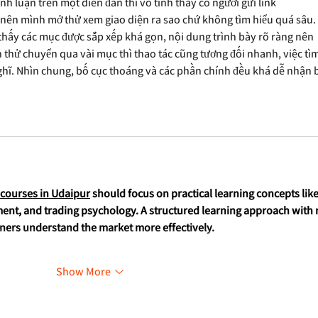
 luận trên một diễn đàn thì vô tình thấy có người gửi link 
ò nên mình mở thử xem giao diện ra sao chứ không tìm hiểu quá sâu. 
thấy các mục được sắp xếp khá gọn, nội dung trình bày rõ ràng nên 
 thử chuyển qua vài mục thì thao tác cũng tương đối nhanh, việc tìm
ghĩ. Nhìn chung, bố cục thoáng và các phần chính đều khá dễ nhận b
 courses in Udaipur
 should focus on practical learning concepts like
ment, and trading psychology. A structured learning approach with r
ners understand the market more effectively.
Show More