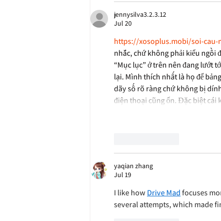
jennysilva3.2.3.12
Jul 20
https://xosoplus.mobi/soi-cau
nhắc, chứ không phải kiểu ngồi đọ
“Mục lục” ở trên nên đang lướt t
lại. Mình thích nhất là họ để bản
dãy số rõ ràng chứ không bị dín
điện thoại cũng ổn. Đặc biệt cái 
Like
Reply
yaqian zhang
Jul 19
I like how 
Drive Mad
 focuses mo
several attempts, which made fi