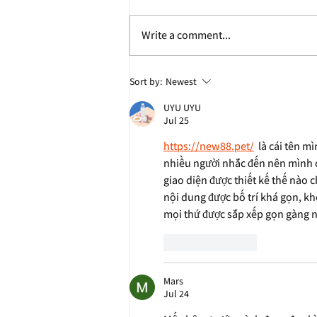
Write a comment...
Jonathan Eig Discusses Colgate
Sort by:
Newest
Team Behind Pulitzer Prize-
UYU UYU
Winning Book ‘King: A Life’
Jul 25
https://new88.pet/
  là cái tên 
nhiều người nhắc đến nên mình c
giao diện được thiết kế thế nào
nội dung được bố trí khá gọn, kh
mọi thứ được sắp xếp gọn gàng nê
Like
Reply
Mars
Jul 24