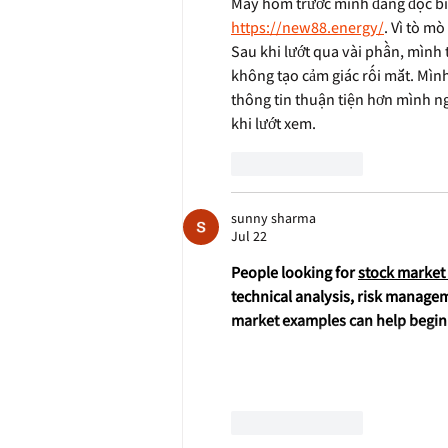
Mấy hôm trước mình đang đọc bình
https://new88.energy/
. Vì tò m
Sau khi lướt qua vài phần, mình 
không tạo cảm giác rối mắt. Mình
thông tin thuận tiện hơn mình n
khi lướt xem.
Like
Reply
sunny sharma
Jul 22
People looking for 
stock market
technical analysis, risk manage
market examples can help begin
Like
Reply