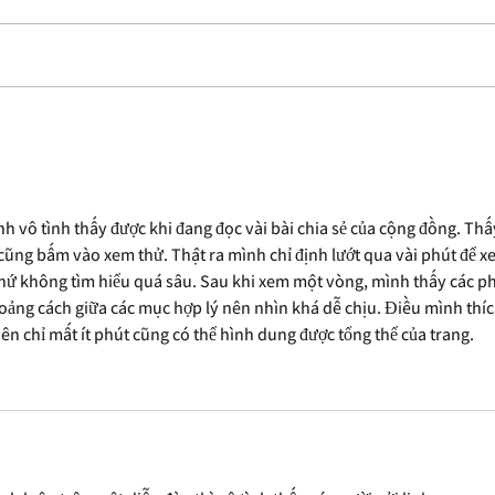
George Soros Will Be the Subject of
Here'
Eig's Next Biography
The Re
mình vô tình thấy được khi đang đọc vài bài chia sẻ của cộng đồng. Thấ
ũng bấm vào xem thử. Thật ra mình chỉ định lướt qua vài phút để x
 chứ không tìm hiểu quá sâu. Sau khi xem một vòng, mình thấy các p
oảng cách giữa các mục hợp lý nên nhìn khá dễ chịu. Điều mình thích
n chỉ mất ít phút cũng có thể hình dung được tổng thể của trang.